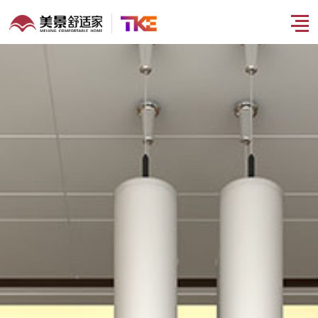
H300/朗瑞 钢
H100/朗漫 螺
S200/福柔 座
volant/福朗
带曳引电梯
杆观光电梯
椅电梯
曳引电梯
钢带曳引电梯 --无
螺杆观光电梯 --小
座椅电梯 --安全上
曳引电梯 --舒适随
感运行，平稳的超
空间，高颜值 时尚
下楼，尽享自由家
性，私人定制别墅
View More +
View More +
View More +
View More +
乎想象
轻奢
电梯