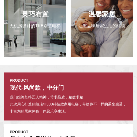
运行舒适
温馨家居
TKE别墅电梯为您带来安全舒
梯
让您品味居家生活的格调
的乘坐体验
PRODUCT
现代-风尚款，中分门
我们始终坚持匠人精神，苛求品质，精益求精，
此次用心打造的朗瑞/H300科技款家用电梯，带给你不一样的乘坐感受，
丰富您的居家体验，伴您乐享生活。
PRODUCT