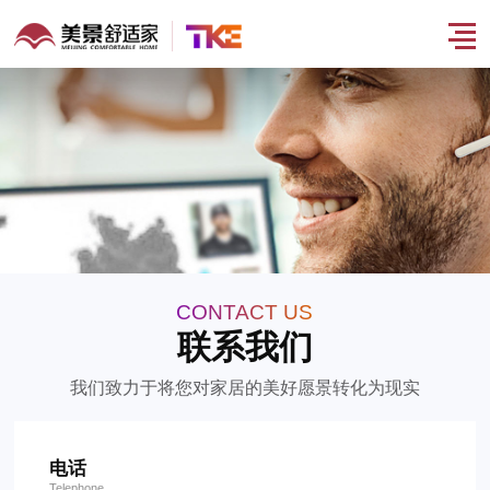
H300/朗瑞 钢
H100/朗漫 螺
S200/福柔 座
volant/福朗
CONTACT US
带曳引电梯
杆观光电梯
椅电梯
曳引电梯
联系我们
钢带曳引电梯 --无
螺杆观光电梯 --小
座椅电梯 --安全上
曳引电梯 --舒适随
感运行，平稳的超
空间，高颜值 时尚
下楼，尽享自由家
性，私人定制别墅
View More +
View More +
View More +
View More +
乎想象
轻奢
电梯
我们致力于将您对家居的美好愿景转化为现实
电话
Telephone