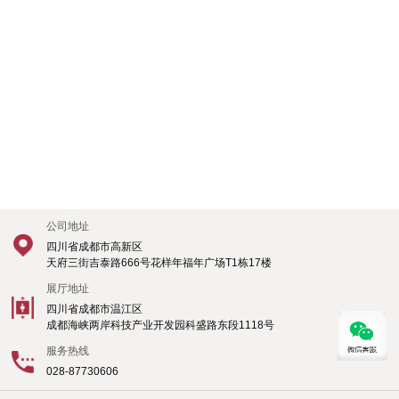
TKE蒂升 朗瑞/H300豪华款 鑫丝铂C127
厅轿门：旁开滑移门 轿厢风格：“汉风”
View More +
公司地址
四川省成都市高新区
天府三街吉泰路666号花样年福年广场T1栋17楼
展厅地址
四川省成都市温江区
成都海峡两岸科技产业开发园科盛路东段1118号
服务热线
028-87730606